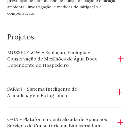
prevenção de mortalidade de fauna, formação e educação
ambiental, investigação, e medidas de mitigação e
compensação.
Projetos
MUSSELFLOW – Evolução, Ecologia e
Conservação de Mexilhões de Água Doce
Dependente do Hospedeiro
Cliente BIOTA:
FCiências.ID
SAFArI – Sistema Inteligente de
Cliente Final:
FCT - Fundação para a Ciência e a
Armadilhagem Fotográfica
Tecnologia
Data de Início:
2024
Cliente BIOTA:
Centro2020 / Portugal2020 / União
Data de Conclusão:
2024
Europeia – FEDER
GAIA – Plataforma Centralizada de Apoio aos
Descrição do projeto:
Projeto de investigação com
Serviços de Consultoria em Biodiversidade
Cliente Final:
Centro2020 / Portugal2020 / União